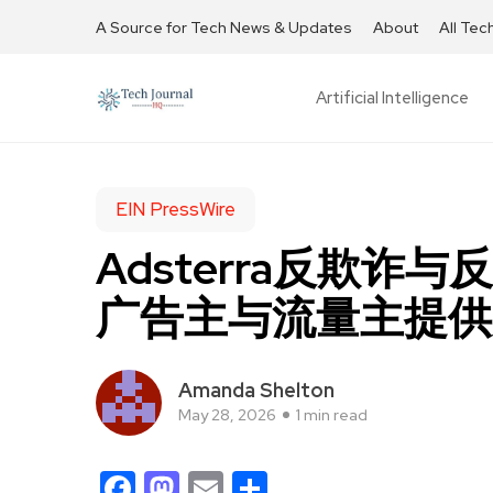
A Source for Tech News & Updates
About
All Tec
Artificial Intelligence
EIN PressWire
Adsterra反欺
广告主与流量主提供
Amanda Shelton
May 28, 2026
1 min read
Facebook
Mastodon
Email
Share