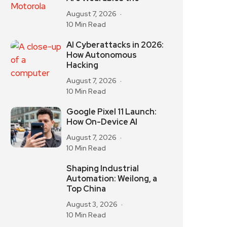
August 7, 2026
10 Min Read
AI Cyberattacks in 2026:
How Autonomous
Hacking
August 7, 2026
10 Min Read
Google Pixel 11 Launch:
How On-Device AI
August 7, 2026
10 Min Read
Shaping Industrial
Automation: Weilong, a
Top China
August 3, 2026
10 Min Read